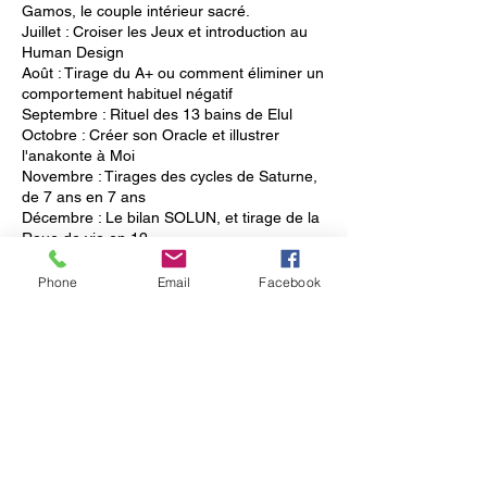
Gamos, le couple intérieur sacré.
Juillet : Croiser les Jeux et introduction au
Human Design
Août : Tirage du A+ ou comment éliminer un
comportement habituel négatif
Septembre : Rituel des 13 bains de Elul
Octobre : Créer son Oracle et illustrer
l'anakonte à Moi
Novembre : Tirages des cycles de Saturne,
de 7 ans en 7 ans
Décembre : Le bilan SOLUN, et tirage de la
Roue de vie en 12
Phone
Email
Facebook
Politique d'annulation
Réservation par mail
anakartlejeu@orange.fr
6 places maximum
le lieu est indiqué après confirmation de