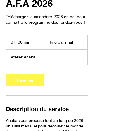
A.F.A 2026
Téléchargez le calendrier 2026 en pdf pour
connaître le programme des rendez-vous !
Info
par
3 h 30 min
3
Info par mail
mail
h
3
Atelier Anaka
0
m
i
n
Réserver
Description du service
Anaka vous propose tout au long de 2026
un suivi mensuel pour découvrir le monde