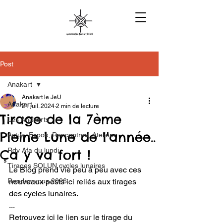
Post
Anakart
Anakart le JeU
Anakart
21 juil. 2024
2 min de lecture
Tirage de la 7ème
Les Anakarts
Pleine Lune de l'année..
Actus, Expos, Rencontres, Ateliers
Rdv Afa du lundi
Ça y va fort !
Tirages SOLUN cycles lunaires
Le Blog prend vie peu à peu avec ces 
Rendez-vous 2026
nouveaux posts ici reliés aux tirages 
des cycles lunaires. 
... 
Retrouvez ici le lien sur le tirage du 