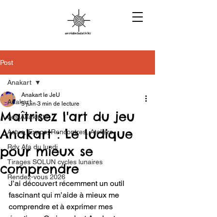
Post
Anakart
Anakart le JeU
Anakart
5 juin
3 min de lecture
Maîtrisez l'art du jeu
Les Anakarts
Anakart : Le ludique
Actus, Expos, Rencontres, Ateliers
Rdv Afa du lundi
pour mieux se
Tirages SOLUN cycles lunaires
comprendre
Rendez-vous 2026
J’ai découvert récemment un outil 
fascinant qui m’aide à mieux me 
comprendre et à exprimer mes 