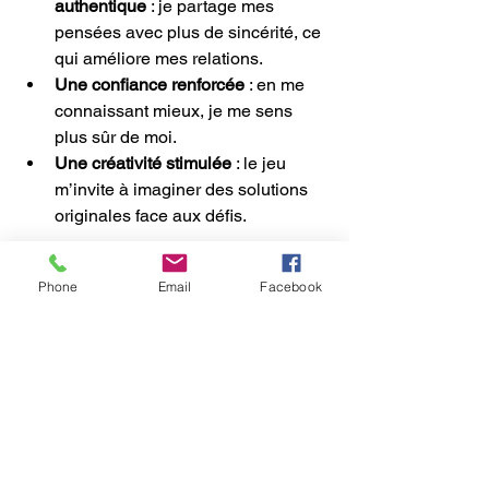
authentique
 : je partage mes 
pensées avec plus de sincérité, ce 
qui améliore mes relations.
Une confiance renforcée
 : en me 
connaissant mieux, je me sens 
plus sûr de moi.
Une créativité stimulée
 : le jeu 
m’invite à imaginer des solutions 
originales face aux défis.
Ces bénéfices ne sont pas le fruit du 
Phone
Email
Facebook
hasard. Ils viennent de la pratique 
régulière et de l’ouverture à soi que le 
jeu encourage. Si vous souhaitez vivre 
la même expérience, je vous invite à 
découvrir 
anakart le jeu
.
Osez vous lancer dans 