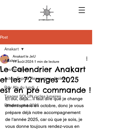
Post
Anakart
Anakart le JeU
Anakart
11 août 2024
1 min de lecture
Le Calendrier Anakart
Les Anakarts
et les 72 anges 2025
Actus, Expos, Rencontres, Ateliers
Rdv Afa du lundi
est en pré commande !
Tirages SOLUN cycles lunaires
Et oui, déjà... il faut dire que je change 
Rendez-vous 2026
d'hémisphère en octobre, donc je vous 
prépare déjà notre accompagnement 
de l'année 2025, car où que je sois, je 
vous donne toujours rendez-vous en 